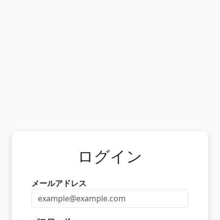
ログイン
メールアドレス